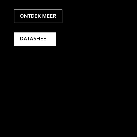
ONTDEK MEER
DATASHEET
PhaseLux richt zich continu op de nieuwste technologische