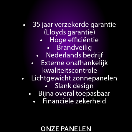
35 jaar verzekerde garantie
(Lloyds garantie)
Hoge efficiëntie
Brandveilig
Nederlands bedrijf
Externe onafhankelijk
kwaliteitscontrole
Lichtgewicht zonnepanelen
Slank design
Bijna overal toepasbaar
Financiële zekerheid
ONZE PANELEN