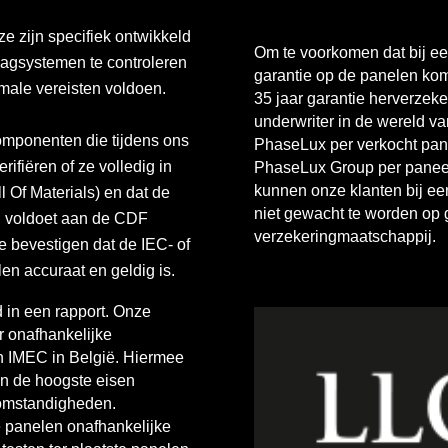
ze zijn specifiek ontwikkeld
Om te voorkomen dat bij ee
lagsystemen te controleren
garantie op de panelen kom
male vereisten voldoen.
35 jaar garantie herverzeke
underwriter in de wereld v
omponenten die tijdens ons
PhaseLux per verkocht pan
rifiëren of ze volledig in
PhaseLux Group per paneel
kunnen onze klanten bij ee
 Of Materials) en dat de
niet gewacht te worden op
 voldoet aan de CDF
verzekeringmaatschappij.
 bevestigen dat de IEC- of
en accuraat en geldig is.
in een rapport. Onze
r onafhankelijke
en IMEC in België. Hiermee
n de hoogste eisen
 omstandigheden.
de panelen onafhankelijke