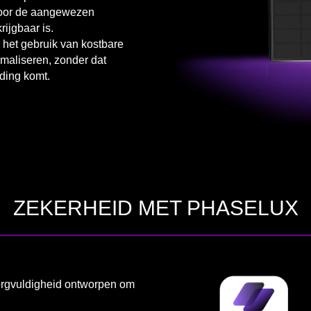
 door de aangewezen
rijgbaar is.
het gebruik van kostbare
imaliseren, zonder dat
eding komt.
ZEKERHEID MET PHASELUX
zorgvuldigheid ontworpen om