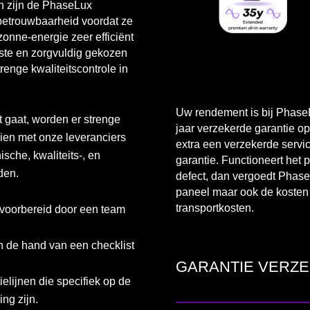
n zijn de PhaseLux
betrouwbaarheid voordat ze
zonne-energie zeer efficiënt
aste en zorgvuldig gekozen
nge kwaliteitscontrole in
Uw rendement is bij Phase
t gaat, worden er strenge
jaar verzekerde garantie o
ien met onze leveranciers
extra een verzekerde servic
ische, kwaliteits-, en
garantie. Functioneert het 
den.
defect, dan vergoedt Phase
paneel maar ook de kosten
transportkosten.
 voorbereid door een team
n de hand van een checklist
GARANTIE VERZE
ielijnen die specifiek op de
ing zijn.